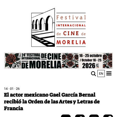
Pasar
Image
al
contenido
principal
Image
EN
M
Sho
n
mobi
men
14 · 01 · 26
El actor mexicano Gael García Bernal
recibió la Orden de las Artes y Letras de
Francia