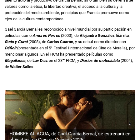
talento actoral y productivo de García Bernal, sino también su defensa de
valores como la ética, la libertad creativa, el acceso a la cultura y la
protección del medio ambiente, principios que Francia promueve como
ejes de la cultura contemporánea.
Gael García Bernal es reconocido a nivel mundial por su participación en
películas como
Amores Perros
(2000), de
Alejandro González Iñárritu
;
Rudo y Cursi
(2008), de
Carlos Cuarón
, y su debut como director con
Déficit
(presentada en el 5° Festival Iinternacional de Cine de Morelia), por
mencionar algunos. En el FICM ha presentado películas como
er
Magallanes
, de
Lav Diaz
en el 23
FICM, y
Diarios de motocicleta
(2004),
de
Walter Salles
.
HOMBRE AL AGUA, de Gael García Bernal, se estrenará en
el Festival de Cine de Venecia 2026