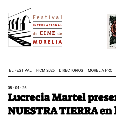
Pasar
Image
al
Imag
contenido
principal
EL FESTIVAL
FICM 2026
DIRECTORIOS
MORELIA PRO
08 · 04 · 26
Lucrecia Martel pres
NUESTRA TIERRA en l