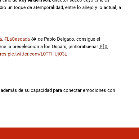
l cine de
Roy Andersson
, director sueco cuyo cine es
io un toque de atemporalidad, entre lo añejo y lo actual, a
a
,
#LaCascada
😭 de Pablo Delgado, consigue el
ne la preselección a los Oscars, ¡enhorabuena! 🇲🇽
res
pic.twitter.com/L0TTHUjO3L
ilme, además de su capacidad para conectar emociones con