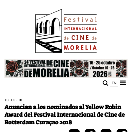
Pasar
Image
al
contenido
principal
Image
EN
M
Sho
n
mobi
men
13 · 03 · 18
Anuncian a los nominados al Yellow Robin
Award del Festival Internacional de Cine de
Rotterdam Curaçao 2018