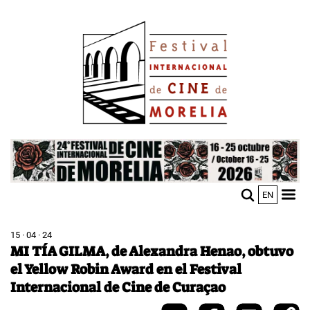
Pasar
Image
al
contenido
principal
Image
EN
M
Sho
n
mobi
men
15 · 04 · 24
MI TÍA GILMA, de Alexandra Henao, obtuvo
el Yellow Robin Award en el Festival
Internacional de Cine de Curaçao