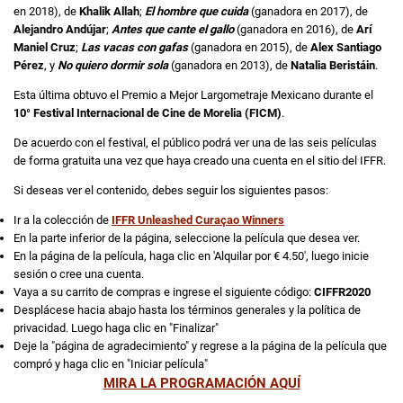
en 2018), de
Khalik Allah
;
El hombre que cuida
(ganadora en 2017), de
Alejandro Andújar
;
Antes que cante el gallo
(ganadora en 2016), de
Arí
Maniel Cruz
;
Las vacas con gafas
(ganadora en 2015), de
Alex Santiago
Pérez
, y
No quiero dormir sola
(ganadora en 2013), de
Natalia Beristáin
.
Esta última obtuvo el Premio a Mejor Largometraje Mexicano durante el
10° Festival Internacional de Cine de Morelia (FICM)
.
De acuerdo con el festival, el público podrá ver una de las seis películas
de forma gratuita una vez que haya creado una cuenta en el sitio del IFFR.
Si deseas ver el contenido, debes seguir los siguientes pasos:
Ir a la colección de
IFFR Unleashed Curaçao Winners
En la parte inferior de la página, seleccione la película que desea ver.
En la página de la película, haga clic en 'Alquilar por € 4.50', luego inicie
sesión o cree una cuenta.
Vaya a su carrito de compras e ingrese el siguiente código:
CIFFR2020
Desplácese hacia abajo hasta los términos generales y la política de
privacidad. Luego haga clic en "Finalizar"
Deje la "página de agradecimiento" y regrese a la página de la película que
compró y haga clic en "Iniciar película"
MIRA LA PROGRAMACIÓN AQUÍ