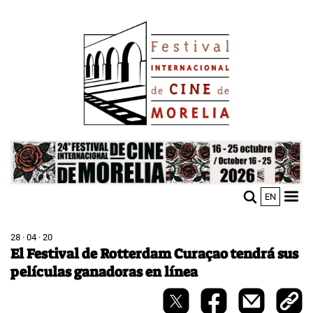
Pasar
Image
al
contenido
principal
Image
EN
M
Sho
n
mobi
men
28 · 04 · 20
El Festival de Rotterdam Curaçao tendrá sus
películas ganadoras en línea