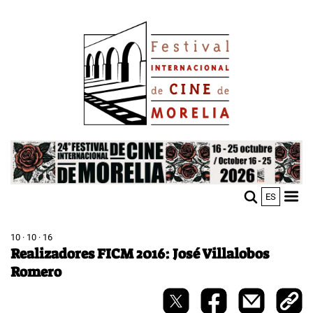
Skip
Image
to
main
content
Image
ES
M
Sho
n
mobi
men
10 · 10 · 16
Realizadores FICM 2016: José Villalobos
Romero