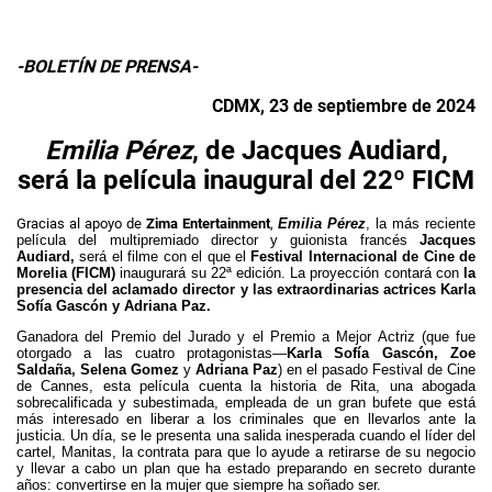
-BOLETÍN DE PRENSA-
CDMX
, 23 de septiembre de 2024
Emilia Pérez
, de Jacques Audiard,
será la película inaugural del 22º FICM
Gracias al apoyo de
Zima Entertainment
,
Emilia Pérez
, la más reciente
película del multipremiado director y guionista francés
Jacques
Audiard,
será el filme con el que el
Festival Internacional de Cine de
Morelia (FICM)
inaugurará su 22ª edición. La proyección contará con
la
presencia del aclamado director y las extraordinarias actrices Karla
Sofía Gascón y Adriana Paz.
Ganadora del Premio del Jurado y el Premio a Mejor Actriz (que fue
otorgado a las cuatro protagonistas—
Karla Sofía Gascón, Zoe
Saldaña, Selena Gomez
y
Adriana Paz
) en el pasado Festival de Cine
de Cannes, esta película cuenta la historia de Rita, una abogada
sobrecalificada y subestimada, empleada de un gran bufete que está
más interesado en liberar a los criminales que en llevarlos ante la
justicia. Un día, se le presenta una salida inesperada cuando el líder del
cartel, Manitas, la contrata para que lo ayude a retirarse de su negocio
y llevar a cabo un plan que ha estado preparando en secreto durante
años: convertirse en la mujer que siempre ha soñado ser.