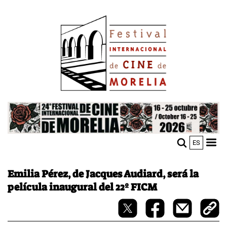
Skip
Image
to
main
content
Image
ES
M
Sho
n
mobi
men
Emilia Pérez, de Jacques Audiard, será la
película inaugural del 22º FICM