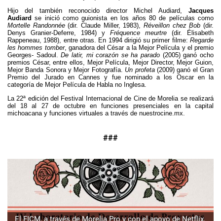
Hijo del también reconocido director Michel Audiard,
Jacques
Audiard
se inició como guionista en los años 80 de películas como
Mortelle Randonnée
(dir. Claude Miller, 1983),
Réveillon chez Bob
(dir.
Denys Granier-Deferre, 1984) y
Fréquence meurtre
(dir. Élisabeth
Rappeneau, 1988), entre otras. En 1994 dirigió su primer filme:
Regarde
les hommes tomber
, ganadora del César a la Mejor Película y el premio
Georges- Sadoul.
De latir, mi corazón se ha parado
(2005) ganó ocho
premios César, entre ellos, Mejor Película, Mejor Director, Mejor Guion,
Mejor Banda Sonora y Mejor Fotografía.
Un profeta
(2009) ganó el Gran
Premio del Jurado en Cannes y fue nominado a los Oscar en la
categoría de Mejor Película de Habla no Inglesa.
La 22ª edición del Festival Internacional de Cine de Morelia se realizará
del 18 al 27 de octubre en funciones presenciales en la capital
michoacana y funciones virtuales a través de nuestrocine.mx.
###
El FICM, a través de Morelia Pro y con el apoyo de Netflix,