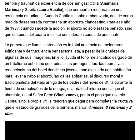
terrible y traumática experiencia de dos amigas: Otilia (
Anamaria
Marinca
) y Gabita (
Laura Vasiliu
), que comparten recámara en una
residencia estudiantil. Cuando Gabita se sabe embarazada, decide como
medida desesperada contratar a un abortista clandestino. Para ese año
de 1987, cuando sucede la acción, el aborto no sólo estaba penado, sino
que después del cuarto mes, se consideraba causa de asesinato.
Lo primero que llama la atención es la total ausencia de melodrama
edificante y de truculencia sensacionalista, a pesar de la crudeza de
algunas de sus imágenes. En ello, ayuda el tono melancólico cargado de
un fatalismo cotidiano que rodea a las protagonistas: las represivas
recepcionistas del hotel donde las jóvenes han alquilado una habitación
para llevar a cabo el aborto, las calles solitarias, el discurso moral y
tradicionalista del viejo amigo de los padres del novio de Otilia durante la
fiesta de cumpleaños de la suegra, o la frialdad misma con la que el
abortista, un tal Señor Bebe (
Vlad Ivanov
), pacta el pago que no sólo
Gabita, sino la propia Otilia, tendrán que pagar para completar la cuota ya
que el estado de gravidez de la primera, marca:
4 meses, 3 semanas y 2
días
.