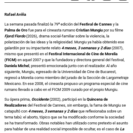
Rafael Aviña
a
La semana pasada finalizó la 79
edición del
Festival de Cannes
y la
Palma de Oro
fue para el cineasta rumano
Cristian Mungiu
por su filme
Fjord
/
Fiordo
(2026), drama social-familiar sobre la violencia, la
polarización de las ideas y la religiosidad. Mungiu ya había obtenido ese
galardón por su impactante relato
4 meses, 3 semanas y 2 días
(2007),
mismo que presentó en el
Festival Internacional de Cine de Morelia
(FICM)
en aquel 2007 y que la fundadora y directora general del festival,
Daniela Michel
, presentó emocionada junto con el realizador. Al año
siguiente, Mungiu, egresado de la Universidad de Cine de Bucarest,
regresó a Morelia como miembro del jurado de la Sección de Largometraje
Mexicano. En ese 2008, el cineasta propuso un programa especial de cine
rumano llevado a cabo en el FICM 2009 curado por el propio Mungiu.
Su ópera prima,
Occidente
(2002), participó en la
Quincena de
Realizadores
del Festival de Cannes, sin embargo, la fama de Mungiu se
catapultó con
4 meses, 3 semanas y 2 días
que reflexionaba sobre un
tema tabú: el aborto, tópico que se ha modificado conforme la sociedad
se ha transformado. Obras notables han utilizado como pretexto el asunto
para hablar de una realidad social imposible de ocultar, es el caso de
La