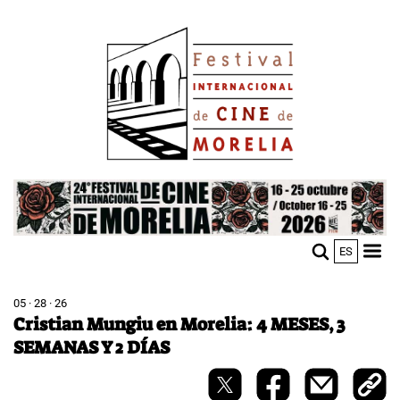
Skip
Image
to
main
content
Image
ES
M
Sho
n
mobi
men
05 · 28 · 26
Cristian Mungiu en Morelia: 4 MESES, 3
SEMANAS Y 2 DÍAS