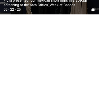
FICM presented four Mexican short films in a special
screening at the 64th Critics' Week at Cannes
05 · 22 · 25