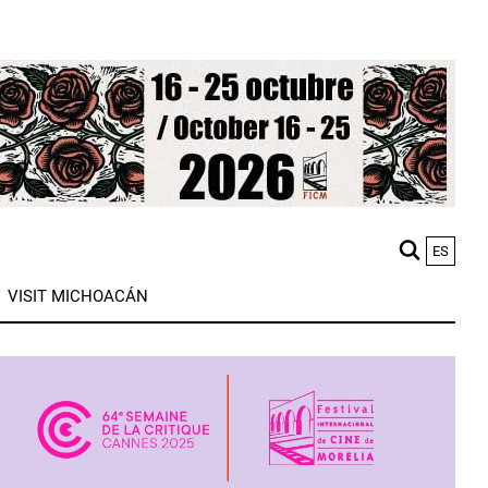
ES
M
VISIT MICHOACÁN
n