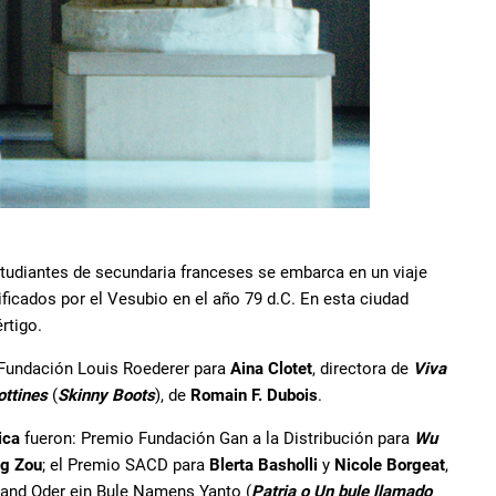
studiantes de secundaria franceses se embarca en un viaje
ficados por el Vesubio en el año 79 d.C. En esta ciudad
rtigo.
 Fundación Louis Roederer para
Aina Clotet
, directora de
Viva
ottines
(
Skinny Boots
), de
Romain F. Dubois
.
tica
fueron: Premio Fundación Gan a la Distribución para
Wu
ng Zou
; el Premio SACD para
Blerta Basholli
y
Nicole Borgeat
,
rland Oder ein Bule Namens Yanto (
Patria o Un bule llamado