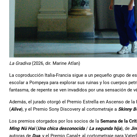
La Gradiva
(2026, dir. Marine Atlan)
La coproducción Italia-Francia sigue a un pequeño grupo de e
escolar a Pompeya para explorar sus ruinas y los cuerpos petri
fantasma, de repente se ven invadidos por una sensación de vé
Además, el jurado otorgó el Premio Estrella en Ascenso de la
(
Alive
), y el Premio Sony Discovery al cortometraje a
Skinny B
Los premios otorgados por los socios de la
Semana de la Crí
Ming Nü Hai
(
Una chica desconocida
/
La segunda hija
), de
Ji
autoras de
Dua
, y el Premio Canal+ al cortometraje para Vate