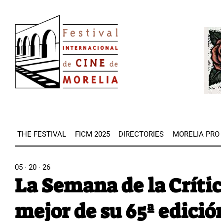
Skip
Image
to
Imag
main
content
THE FESTIVAL
FICM 2025
DIRECTORIES
MORELIA PRO
05 · 20 · 26
La Semana de la Críti
mejor de su 65ª edició