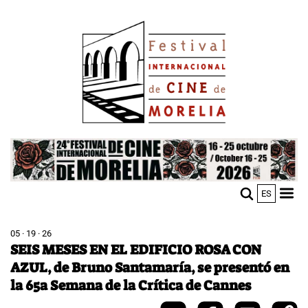
Skip
Image
to
main
content
Image
ES
M
Sho
n
mobi
men
05 · 19 · 26
SEIS MESES EN EL EDIFICIO ROSA CON
AZUL, de Bruno Santamaría, se presentó en
la 65a Semana de la Crítica de Cannes