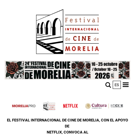
Skip
Image
to
main
content
Image
ES
M
Sho
n
mobi
men
EL FESTIVAL INTERNACIONAL DE CINE DE MORELIA, CON EL APOYO
DE
NETFLIX, CONVOCA AL