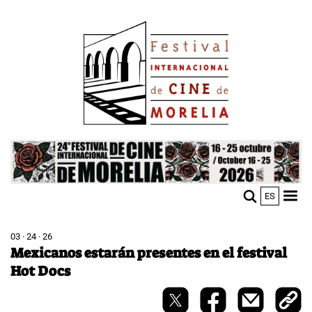
Skip
Image
to
main
content
Image
ES
M
Sho
n
mobi
men
03 · 24 · 26
Mexicanos estarán presentes en el festival
Hot Docs