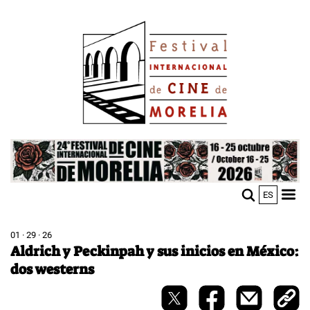
Skip
Image
to
main
content
Image
ES
M
Sho
n
mobi
men
01 · 29 · 26
Aldrich y Peckinpah y sus inicios en México:
dos westerns