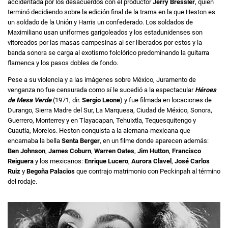
accidentada por los desacuerdos con el productor
Jerry Bressler
, quien
terminó decidiendo sobre la edición final de la trama en la que Heston es
un soldado de la Unión y Harris un confederado. Los soldados de
Maximiliano usan uniformes garigoleados y los estadunidenses son
vitoreados por las masas campesinas al ser liberados por estos y la
banda sonora se carga al exotismo folclórico predominando la guitarra
flamenca y los pasos dobles de fondo.
Pese a su violencia y a las imágenes sobre México, Juramento de
venganza no fue censurada como sí le sucedió a la espectacular
Héroes
de Mesa Verde
(1971, dir.
Sergio Leone
) y fue filmada en locaciones de
Durango, Sierra Madre del Sur, La Marquesa, Ciudad de México, Sonora,
Guerrero, Monterrey y en Tlayacapan, Tehuixtla, Tequesquitengo y
Cuautla, Morelos. Heston conquista a la alemana-mexicana que
encarnaba la bella
Senta Berger
, en un filme donde aparecen además:
Ben Johnson
,
James Coburn
,
Warren Oates
,
Jim Hutton
,
Francisco
Reiguera
y los mexicanos:
Enrique Lucero
,
Aurora Clavel
,
José Carlos
Ruiz
y
Begoña Palacios
que contrajo matrimonio con Peckinpah al término
del rodaje.