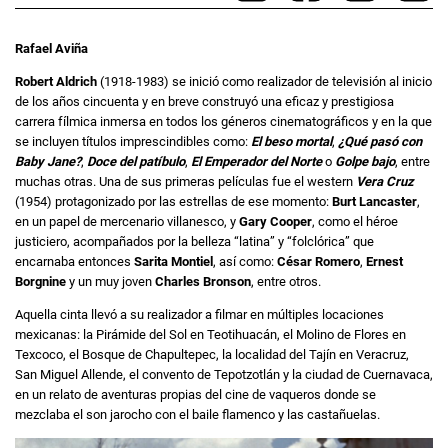
Rafael Aviña
Robert Aldrich
(1918-1983) se inició como realizador de televisión al inicio
de los años cincuenta y en breve construyó una eficaz y prestigiosa
carrera fílmica inmersa en todos los géneros cinematográficos y en la que
se incluyen títulos imprescindibles como:
El beso mortal
,
¿Qué pasó con
Baby Jane?
,
Doce del patíbulo
,
El Emperador del Norte
o
Golpe bajo
, entre
muchas otras. Una de sus primeras películas fue el western
Vera Cruz
(1954) protagonizado por las estrellas de ese momento:
Burt Lancaster
,
en un papel de mercenario villanesco, y
Gary Cooper
, como el héroe
justiciero, acompañados por la belleza “latina” y “folclórica” que
encarnaba entonces
Sarita Montiel
, así como:
César Romero
,
Ernest
Borgnine
y un muy joven
Charles Bronson
, entre otros.
Aquella cinta llevó a su realizador a filmar en múltiples locaciones
mexicanas: la Pirámide del Sol en Teotihuacán, el Molino de Flores en
Texcoco, el Bosque de Chapultepec, la localidad del Tajín en Veracruz,
San Miguel Allende, el convento de Tepotzotlán y la ciudad de Cuernavaca,
en un relato de aventuras propias del cine de vaqueros donde se
mezclaba el son jarocho con el baile flamenco y las castañuelas.