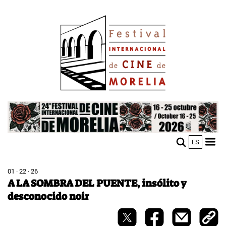
Skip
Image
to
main
content
Image
ES
M
Sho
n
mobi
men
01 · 22 · 26
A LA SOMBRA DEL PUENTE, insólito y
desconocido noir