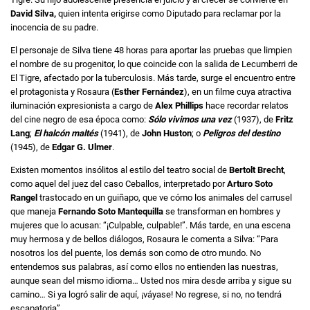
David Silva,
quien intenta erigirse como Diputado para reclamar por la
inocencia de su padre.
El personaje de Silva tiene 48 horas para aportar las pruebas que limpien
el nombre de su progenitor, lo que coincide con la salida de Lecumberri de
El Tigre, afectado por la tuberculosis. Más tarde, surge el encuentro entre
el protagonista y Rosaura (
Esther Fernández
), en un filme cuya atractiva
iluminación expresionista a cargo de
Alex Phillips
hace recordar relatos
del cine negro de esa época como:
Sólo vivimos una vez
(1937), de
Fritz
Lang
;
El halcón maltés
(1941), de
John Huston
; o
Peligros del destino
(1945), de
Edgar G. Ulmer
.
Existen momentos insólitos al estilo del teatro social de
Bertolt Brecht
,
como aquel del juez del caso Ceballos, interpretado por
Arturo Soto
Rangel
trastocado en un guiñapo, que ve cómo los animales del carrusel
que maneja
Fernando Soto Mantequilla
se transforman en hombres y
mujeres que lo acusan: “¡Culpable, culpable!”. Más tarde, en una escena
muy hermosa y de bellos diálogos, Rosaura le comenta a Silva: “Para
nosotros los del puente, los demás son como de otro mundo. No
entendemos sus palabras, así como ellos no entienden las nuestras,
aunque sean del mismo idioma… Usted nos mira desde arriba y sigue su
camino… Si ya logró salir de aquí, ¡váyase! No regrese, si no, no tendrá
escapatoria”.