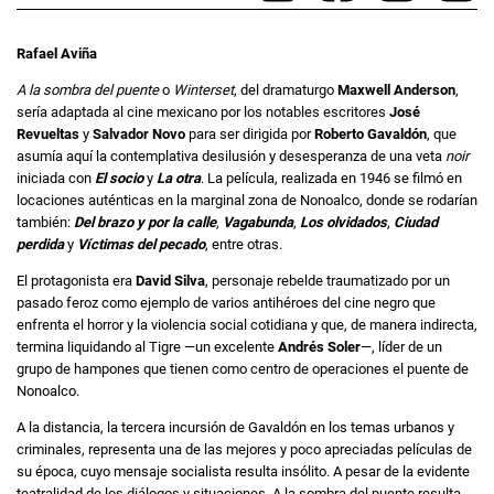
Rafael Aviña
A la sombra del puente
o
Winterset
, del dramaturgo
Maxwell Anderson
,
sería adaptada al cine mexicano por los notables escritores
José
Revueltas
y
Salvador Novo
para ser dirigida por
Roberto Gavaldón
, que
asumía aquí la contemplativa desilusión y desesperanza de una veta
noir
iniciada con
El socio
y
La otra
. La película, realizada en 1946 se filmó en
locaciones auténticas en la marginal zona de Nonoalco, donde se rodarían
también:
Del brazo y por la calle
,
Vagabunda
,
Los olvidados
,
Ciudad
perdida
y
Víctimas del pecado
, entre otras.
El protagonista era
David Silva
, personaje rebelde traumatizado por un
pasado feroz como ejemplo de varios antihéroes del cine negro que
enfrenta el horror y la violencia social cotidiana y que, de manera indirecta,
termina liquidando al Tigre —un excelente
Andrés Soler
—, líder de un
grupo de hampones que tienen como centro de operaciones el puente de
Nonoalco.
A la distancia, la tercera incursión de Gavaldón en los temas urbanos y
criminales, representa una de las mejores y poco apreciadas películas de
su época, cuyo mensaje socialista resulta insólito. A pesar de la evidente
teatralidad de los diálogos y situaciones, A la sombra del puente resulta