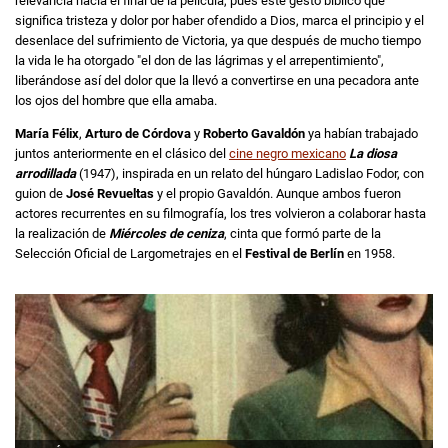
relevancia hacia el final de la película, pues este gesto bíblico que
significa tristeza y dolor por haber ofendido a Dios, marca el principio y el
desenlace del sufrimiento de Victoria, ya que después de mucho tiempo
la vida le ha otorgado "el don de las lágrimas y el arrepentimiento",
liberándose así del dolor que la llevó a convertirse en una pecadora ante
los ojos del hombre que ella amaba.
María Félix
,
Arturo de Córdova
y
Roberto Gavaldón
ya habían trabajado
juntos anteriormente en el clásico del
cine negro mexicano
La diosa
arrodillada
(1947), inspirada en un relato del húngaro Ladislao Fodor, con
guion de
José Revueltas
y el propio Gavaldón. Aunque ambos fueron
actores recurrentes en su filmografía, los tres volvieron a colaborar hasta
la realización de
Miércoles de ceniza
, cinta que formó parte de la
Selección Oficial de Largometrajes en el
Festival de Berlín
en 1958.