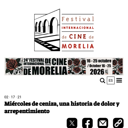
Skip
Image
to
main
content
Image
ES
M
Sho
n
mobi
men
02 · 17 · 21
Miércoles de ceniza, una historia de dolor y
arrepentimiento