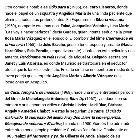
Otra comedia notable es
Sólo para ti
(1966), de
Ícaro Cisneros
, donde
hace el papel de un siquiatra y
Angélica María
de una linda paciente que
elimina a todos sus pretendientes. En Espérame en
Siberia vida mía
(1969), comparte escenas con:
Faiad
,
Jacqueline Voltaire
y
Lina Marín
.
"Las voy a hacer pedazos", decía Garcés, quien intenta seducir a la joven
Rosa María Vázquez
en el episodio !El bombón" del filme
Cuernavaca en
primavera
(1965), de
Julio Bracho
, pese a tener esposa y amante (
Nadia
Haro Oliva
y
Elda Peralta
, respectivamente). Justo con esta película y una
anterior,
Perdóname mi vida
(1964), de
Miguel M. Delgado
, escrita por
Janet
y
Luis Alcoriza
, es donde Mauricio se trastocará en el seductor
otoñal que lo lanzó al estrellato. En esta cinta se encuentra en medio de la
joven pareja que interpreta
Angélica María
y
Alberto Vázquez
con
locaciones en Acapulco.
En
Click, fotógrafo de modelos
(1968), hace una muy entretenida parodia
del filme de
Michelangelo Antonioni
,
Blow Up
(1967), y seduce con su
cámara y sus encantos viriles a
Christa Linder
,
Heidi Blue
,
Bárbara
Angely
y
Amedeé Chabot
. A estas le seguirían:
La cama
,
El criado
malcriado
,
El cuerpazo del delito
,
Fray Don Juan
,
El sinvergüenza
,
Masajista de señoras
y
El sátiro
, filmada en 1980. Garcés fue admirado
entre otros por el propio presidente Gustavo Díaz Ordaz. Finalmente en
1985 realizó
Mi fantasma
y yo
, de
Gilberto de Anda
, alejado de su