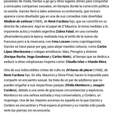
pasarelas de moda, fiestas a go-gó y otros lugares afines para conquistar
a sensuales comparsas sexuales, en tiempos donde la corrección política
no existía. Garcés llevó a tales extremos su erotomanía, que incluso
aparece como diseñador gay en una de sus comedias más divertidas:
Modisto de señoras
(1969), de
René Cardona
hijo, que se convirtió en su
director de cabecera. Aquí en el papel de D’Maurice, le toma medidas a la
imponente actriz y modelo argentina
Zulma Faiad
, en una comedia
ultramoderna para la época, realizada muy al estilo de la nueva ola
francesa pero a la mexicana, con
Irma Lozano
como coprotagonista.
Garcés se hace pasar por gay, para alejar maridos celosos, como
Carlos
López Moctezuma
y colegas envidiosos: Mao, Perugino y Antoine
(
Enrique Rocha
,
Hugo Goodman
y
Carlos Nieto
), al tiempo que se dedica a
seducir a otras voluptuosas mujeres como:
Claudia Islas
e
Irlanda Mora
.
Otra de sus indiscutibles cintas de culto es
24 horas de placer
(1968), de
René Cardona
hijo. En ella, Mauricio y Silvia Pinal, hacen lo imposible para
compartir un encuentro sexual. Se trata de un par de adúlteros que no
pueden engañar a sus respectivas parejas (
Ofelia Montesco
y
Joaquín
Cordero
), debido a una serie de graciosas circunstancias y equívocos.
Montesco es una señora estirada y muy conservadora, y Cordero, un
mujeriego. Una de las mejores escenas es aquella en la que Garcés y
Cordero se encuentran y Pinal espera al primero y su marido sólo puede
verle las piernas sin reconocerla.