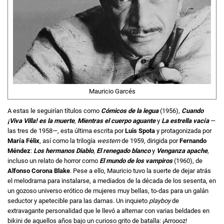
Mauricio Garcés
A estas le seguirían títulos como
Cómicos de la legua
(1956),
Cuando
¡Viva Villa! es la muerte
,
Mientras el cuerpo aguante
y
La estrella vacía
—
las tres de 1958—, esta última escrita por
Luis Spota
y protagonizada por
María Félix
, así como la trilogía
western
de 1959, dirigida por
Fernando
Méndez
:
Los hermanos Diablo
,
El renegado blanco
y
Venganza apache
,
incluso un relato de horror como
El mundo de los vampiros
(1960), de
Alfonso Corona Blake
. Pese a ello, Mauricio tuvo la suerte de dejar atrás
el melodrama para instalarse, a mediados de la década de los sesenta, en
un gozoso universo erótico de mujeres muy bellas, to-das para un galán
seductor y apetecible para las damas. Un inquieto
playboy
de
extravagante personalidad que le llevó a alternar con varias beldades en
bikini de aquellos años bajo un curioso grito de batalla: ¡Arroooz!