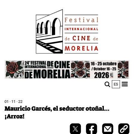
Skip
Image
to
main
content
Image
ES
M
Sho
n
mobi
men
01 · 11 · 22
Mauricio Garcés, el seductor otoñal…
¡Arroz!