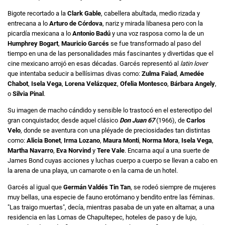
Bigote recortado a la
Clark Gable
, cabellera abultada, medio rizada y
entrecana a lo
Arturo de Córdova
, nariz y mirada libanesa pero con la
picardía mexicana a lo
Antonio Badú
y una voz rasposa como la de un
Humphrey Bogart
,
Mauricio Garcés
se fue transformado al paso del
tiempo en una de las personalidades más fascinantes y divertidas que el
cine mexicano arrojó en esas décadas. Garcés representó al
latin lover
que intentaba seducir a bellísimas divas como:
Zulma Faiad
,
Amedée
Chabot
,
Isela Vega
,
Lorena Velázquez
,
Ofelia Montesco
,
Bárbara Angely
,
o
Silvia Pinal
.
Su imagen de macho cándido y sensible lo trastocó en el estereotipo del
gran conquistador, desde aquel clásico
Don Juan 67
(1966), de
Carlos
Velo
, donde se aventura con una pléyade de preciosidades tan distintas
como:
Alicia Bonet
,
Irma Lozano
,
Maura Monti
,
Norma Mora
,
Isela Vega
,
Martha Navarro
,
Eva Norvind
y
Tere Vale
. Encarna aquí a una suerte de
James Bond cuyas acciones y luchas cuerpo a cuerpo se llevan a cabo en
la arena de una playa, un camarote o en la cama de un hotel.
Garcés al igual que
Germán Valdés Tin Tan
, se rodeó siempre de mujeres
muy bellas, una especie de fauno erotómano y bendito entre las féminas.
"Las traigo muertas", decía, mientras pasaba de un yate en altamar, a una
residencia en las Lomas de Chapultepec, hoteles de paso y de lujo,