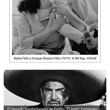
María Félix y Enrique Álvarez Félix | FOTO: © Bill Ray,
VOGUE
El pasado revolucionario de Emilio "El Indio" Fernández