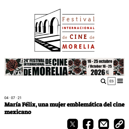
Skip
Image
to
main
content
Image
ES
M
Sho
n
mobi
men
04 · 07 · 21
María Félix, una mujer emblemática del cine
mexicano