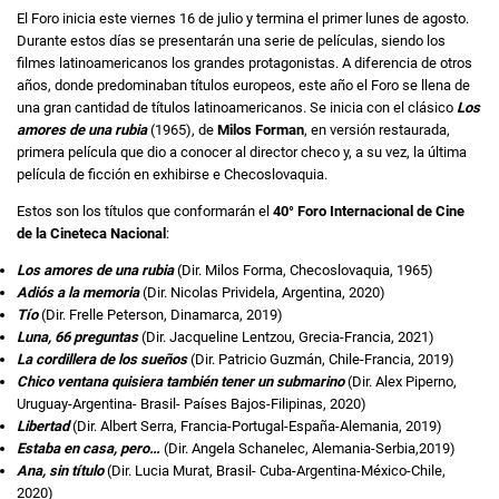
El Foro inicia este viernes 16 de julio y termina el primer lunes de agosto.
Durante estos días se presentarán una serie de películas, siendo los
filmes latinoamericanos los grandes protagonistas. A diferencia de otros
años, donde predominaban títulos europeos, este año el Foro se llena de
una gran cantidad de títulos latinoamericanos. Se inicia con el clásico
Los
amores de una rubia
(1965), de
Milos Forman
, en versión restaurada,
primera película que dio a conocer al director checo y, a su vez, la última
película de ficción en exhibirse e Checoslovaquia.
Estos son los títulos que conformarán el
40° Foro Internacional de Cine
de la Cineteca Nacional
:
Los amores de una rubia
(Dir. Milos Forma, Checoslovaquia, 1965)
Adiós a la memoria
(Dir. Nicolas Prividela, Argentina, 2020)
Tío
(Dir. Frelle Peterson, Dinamarca, 2019)
Luna, 66 preguntas
(Dir. Jacqueline Lentzou, Grecia-Francia, 2021)
La cordillera de los sueños
(Dir. Patricio Guzmán, Chile-Francia, 2019)
Chico ventana quisiera también tener un submarino
(Dir. Alex Piperno,
Uruguay-Argentina- Brasil- Países Bajos-Filipinas, 2020)
Libertad
(Dir. Albert Serra, Francia-Portugal-España-Alemania, 2019)
Estaba en casa, pero…
(Dir. Angela Schanelec, Alemania-Serbia,2019)
Ana, sin título
(Dir. Lucia Murat, Brasil- Cuba-Argentina-México-Chile,
2020)