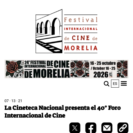
Skip
Image
to
main
content
Image
ES
M
Sho
n
mobi
men
07 · 13 · 21
La Cineteca Nacional presenta el 40° Foro
Internacional de Cine