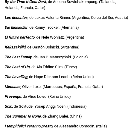
By the Time It Gets Dark
, de Anocha Suwichakornpong. (Tailandia,
Holanda, Francia, Qatar)
Los decentes
, de Lukas Valenta Rinner. (Argentina, Corea del Sur, Austria)
Die Einsiedler
, de Ronny Trocker. (Alemania)
El futuro perfecto,
de Nele Wohlatz. (Argentina)
Kékszakállú
, de Gastón Solnicki. (Argentina)
The Last Family
, de Jan P. Matuszyński. (Polonia)
The Last of Us,
de Ala Eddine Slim. (Túnez)
The Levelling
, de Hope Dickson Leach. (Reino Unido)
Mimosas,
Oliver Laxe. (Marruecos, España, Francia, Qatar)
Prevenge
, de Alice Lowe. (Reino Unido)
Solo,
de Solitude, Yosep Anggi Noen. (Indonesia)
The Summer Is Gone,
de Zhang Dalei. (China)
I tempi felici veranno presto
, de Alessandro Comodin. (Italia)