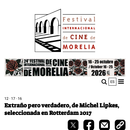
Skip
Image
to
main
content
Image
ES
M
Sho
n
mobi
men
12 · 17 · 16
Extraño pero verdadero, de Michel Lipkes,
seleccionada en Rotterdam 2017