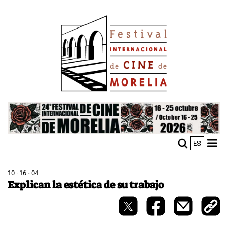
Skip
Image
to
main
content
Image
ES
M
Sho
n
mobi
men
10 · 16 · 04
Explican la estética de su trabajo