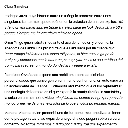
Clara Sánchez
Rodrigo Garza, cuya historia narra un triángulo amoroso entre unos
singulares fantasmas que se reúnen en la estación de un tren explicó:
"Mi
intención era hacer algo en Súper 8 y elegí darle un look de los 50´s y 60´s
porque siempre me ha atraído mucho esa época.
Omar Yñigo quien retrata mediante el uso de la ficción y el comic, la
anécdota de Fanny, una prostituta que es abusada por un cliente dijo:
"este trabajo lo hicimos con cinco mil pesos, lo hice con un grupo de
amigos y conocidos que le entraron para apoyarme. Le di una estética del
comic para recrear un mundo donde Fanny pudiera existir.
Francisco Orvañanos expone una metáfora sobre las distintas
personalidades que convergen en un mismo ser humano, en este caso en
un adolescente de 10 años. El cineasta argumentó que quiso representar
una analogía del cambio en el que exponía la manipulación, la sumisión y
la culpa en un mismo individuo,
elegí filmar en blanco y negro porque esta
monocromia me da una mejor idea de lo que implica un proceso mental.
Mariana Miranda quien presentó una de las obras más creativas al tener
como protagonistas a las cejas de una geisha que juegan sobre su cara
comentó "
Nosotros filmamos cuadro por cuadro, fue una experimento