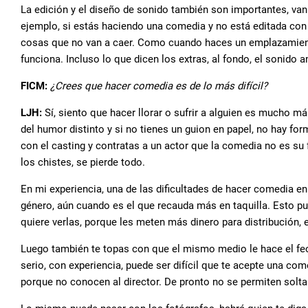
La edición y el diseño de sonido también son importantes, va
ejemplo, si estás haciendo una comedia y no está editada con e
cosas que no van a caer. Como cuando haces un emplazamiento
funciona. Incluso lo que dicen los extras, al fondo, el sonid
FICM:
¿Crees que hacer comedia es de lo más difícil?
LJH:
Sí, siento que hacer llorar o sufrir a alguien es mucho m
del humor distinto y si no tienes un guion en papel, no hay fo
con el casting y contratas a un actor que la comedia no es su f
los chistes, se pierde todo.
En mi experiencia, una de las dificultades de hacer comedia en
género, aún cuando es el que recauda más en taquilla. Esto pu
quiere verlas, porque les meten más dinero para distribución, e
Luego también te topas con que el mismo medio le hace el feo
serio, con experiencia, puede ser difícil que te acepte una com
porque no conocen al director. De pronto no se permiten soltar