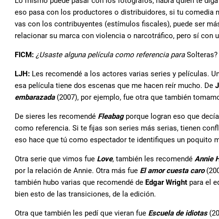
Lo mismo puede pasar con los fotógrafos, habrá quien te diga q
eso pasa con los productores o distribuidores, si tu comedia no
vas con los contribuyentes (estímulos fiscales), puede ser más
relacionar su marca con violencia o narcotráfico, pero sí con u
FICM:
¿Usaste alguna película como referencia para
Solteras?
LJH:
Les recomendé a los actores varias series y películas. U
esa película tiene dos escenas que me hacen reír mucho. De
J
embarazada
(2007), por ejemplo, fue otra que también tomam
De sieres les recomendé
Fleabag
porque logran eso que decía
como referencia. Si te fijas son series más serias, tienen con
eso hace que tú como espectador te identifiques un poquito 
Otra serie que vimos fue
Love
, también les recomendé
Annie H
por la relación de Annie. Otra más fue
El amor cuesta caro
(200
también hubo varias que recomendé de
Edgar Wright
para el e
bien esto de las transiciones, de la edición.
Otra que también les pedí que vieran fue
Escuela de idiotas
(20