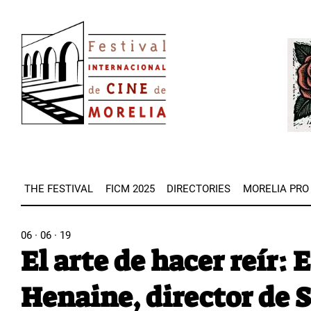
Skip
Image
to
Imag
main
content
THE FESTIVAL
FICM 2025
DIRECTORIES
MORELIA PRO
06 · 06 · 19
El arte de hacer reír: 
Henaine, director de S