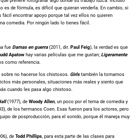
ue prefiere fotografiar algo donde su trabajo luzca. Incluso
 es de fórmula, es difícil que quieran venderla. En cambio, si
 fácil encontrar apoyo porque tal vez ellos no quieren
na comedia. Por ningún lado lo tienes fácil.
na fue
Damas en guerra
(2011, dir.
Paul Feig
), la verdad es que
udd Apatow
hay varias películas que me gustan;
Ligeramente
os como referencia.
 sobre no hacerse los chistosos.
Girls
también la tomamos
flictos más personales, situaciones más reales y siento que
más cuando les pasa algo chistoso.
all
(1977), de
Woody Allen
, un poco por el tema de comedia y
3), de los hermanos Coen. Esas fueron para los actores, pero
quipo de posproducción, para el sonido, porque él maneja muy
06), de
Todd Phillips
, para esta parte de las clases para