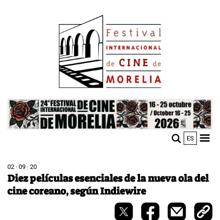
Skip
Image
to
main
content
Image
ES
M
Sho
n
mobi
men
02 · 09 · 20
Diez películas esenciales de la nueva ola del
cine coreano, según Indiewire