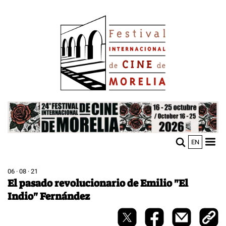
Pasar
Image
al
contenido
principal
Image
EN
M
Sho
n
mobi
men
06 · 08 · 21
El pasado revolucionario de Emilio "El
Indio" Fernández