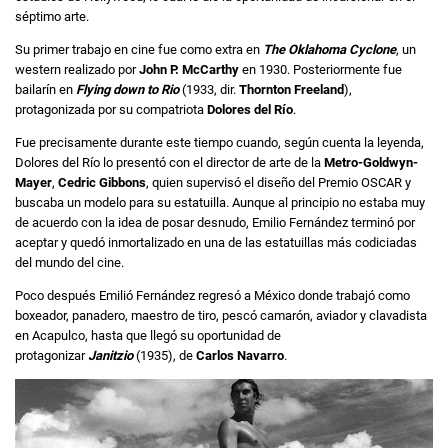
séptimo arte.
Su primer trabajo en cine fue como extra en
The Oklahoma Cyclone
, un
western realizado por
John P. McCarthy
en 1930. Posteriormente fue
bailarín en
Flying down to Rio
(1933, dir.
Thornton Freeland
),
protagonizada por su compatriota
Dolores del Río
.
Fue precisamente durante este tiempo cuando, según cuenta la leyenda,
Dolores del Río lo presentó con el director de arte de la
Metro-Goldwyn-
Mayer
,
Cedric Gibbons
, quien supervisó el diseño del Premio OSCAR y
buscaba un modelo para su estatuilla. Aunque al principio no estaba muy
de acuerdo con la idea de posar desnudo, Emilio Fernández terminó por
aceptar y quedó inmortalizado en una de las estatuillas más codiciadas
del mundo del cine.
Poco después Emilió Fernández regresó a México donde trabajó como
boxeador, panadero, maestro de tiro, pescó camarón, aviador y clavadista
en Acapulco, hasta que llegó su oportunidad de
protagonizar
Janitzio
(1935), de
Carlos Navarro
.