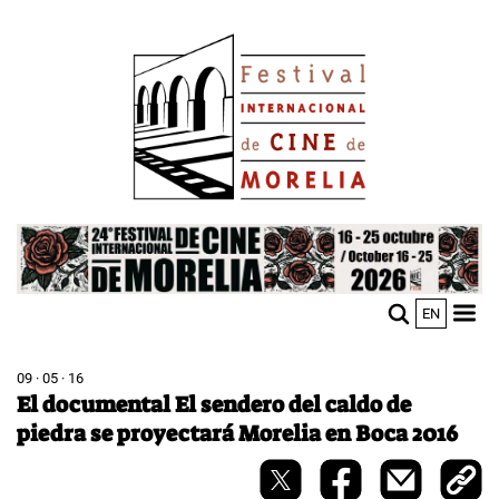
Pasar
Image
al
contenido
principal
Image
EN
M
Sho
n
mobi
men
09 · 05 · 16
El documental El sendero del caldo de
piedra se proyectará Morelia en Boca 2016