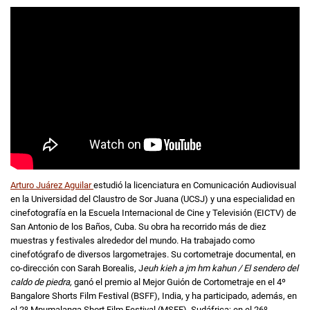
Arturo Juárez Aguilar
estudió la licenciatura en Comunicación Audiovisual
en la Universidad del Claustro de Sor Juana (UCSJ) y una especialidad en
cinefotografía en la Escuela Internacional de Cine y Televisión (EICTV) de
San Antonio de los Baños, Cuba. Su obra ha recorrido más de diez
muestras y festivales alrededor del mundo. Ha trabajado como
cinefotógrafo de diversos largometrajes. Su cortometraje documental, en
co-dirección con Sarah Borealis, J
euh kieh a jm hm kahun / El sendero del
caldo de piedra,
ganó el premio al Mejor Guión de Cortometraje en el 4º
Bangalore Shorts Film Festival (BSFF), India, y ha participado, además, en
el 2º Mpumalanga Short Film Festival (MSFF), Sudáfrica; en el 26º