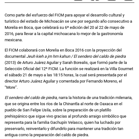
Como parte del esfuerzo del FICM para apoyar el desarrollo cultural y
turístico del estado de Michoacán se une por segundo año consecutivo a
Morelia en Boca, que celebrará su 6ª edición del 20 al 22 de mayo de
2016, para llevar a la capital michoacana lo mejor de la gastronomía
mexicana.
El FICM colaborará con Morelia en Boca 2016 con la proyección del
documental
Jeuh kieh a jm hm kahun / El sendero del caldo de piedra
(2013) de Arturo Juárez Aguilar y Sarah Borealis, que formó parte de la
Selección Oficial del 12º FICM. La función se realizará en la Villa Gourmet
el sábado 21 de mayo a las 18:15 horas, la cual será presentada por el
director Arturo Juárez Aguilar y comentada por Fernando Moreno, el
“More”.
El sendero del caldo de piedra
, narra la historia de una tradición milenaria,
que se origina entre los ríos de la Chinantla al norte de Oaxaca en el
pueblo de San Felipe Usila, sobre la preparación de un platillo
prehispánico que sigue vivo gracias al profundo arraigo simbólico que
representa para la familia Gachupín Velasco, quien ha luchado por
preservarlo, reinventarlo y difundirlo para mantener una tradición tan
antigua como la preparación del caldo de piedra.