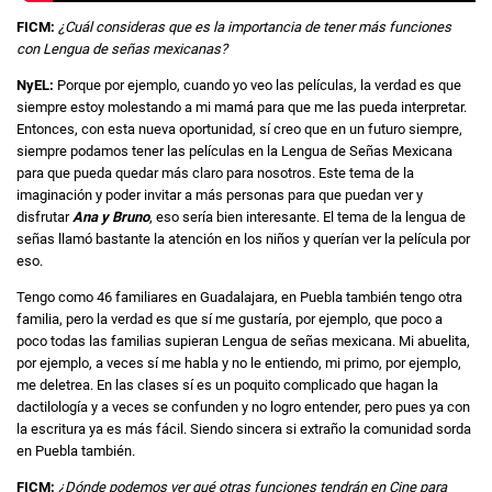
FICM:
¿Cuál consideras que es la importancia de tener más funciones
con Lengua de señas mexicanas?
NyEL:
Porque por ejemplo, cuando yo veo las películas, la verdad es que
siempre estoy molestando a mi mamá para que me las pueda interpretar.
Entonces, con esta nueva oportunidad, sí creo que en un futuro siempre,
siempre podamos tener las películas en la Lengua de Señas Mexicana
para que pueda quedar más claro para nosotros. Este tema de la
imaginación y poder invitar a más personas para que puedan ver y
disfrutar
Ana y Bruno
, eso sería bien interesante. El tema de la lengua de
señas llamó bastante la atención en los niños y querían ver la película por
eso.
Tengo como 46 familiares en Guadalajara, en Puebla también tengo otra
familia, pero la verdad es que sí me gustaría, por ejemplo, que poco a
poco todas las familias supieran Lengua de señas mexicana. Mi abuelita,
por ejemplo, a veces sí me habla y no le entiendo, mi primo, por ejemplo,
me deletrea. En las clases sí es un poquito complicado que hagan la
dactilología y a veces se confunden y no logro entender, pero pues ya con
la escritura ya es más fácil. Siendo sincera si extraño la comunidad sorda
en Puebla también.
FICM:
¿Dónde podemos ver qué otras funciones tendrán en Cine para