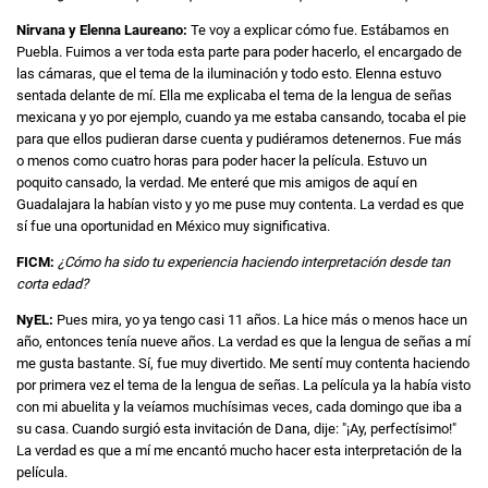
Nirvana y Elenna Laureano:
Te voy a explicar cómo fue. Estábamos en
Puebla. Fuimos a ver toda esta parte para poder hacerlo, el encargado de
las cámaras, que el tema de la iluminación y todo esto. Elenna estuvo
sentada delante de mí. Ella me explicaba el tema de la lengua de señas
mexicana y yo por ejemplo, cuando ya me estaba cansando, tocaba el pie
para que ellos pudieran darse cuenta y pudiéramos detenernos. Fue más
o menos como cuatro horas para poder hacer la película. Estuvo un
poquito cansado, la verdad. Me enteré que mis amigos de aquí en
Guadalajara la habían visto y yo me puse muy contenta. La verdad es que
sí fue una oportunidad en México muy significativa.
FICM:
¿Cómo ha sido tu experiencia haciendo interpretación desde tan
corta edad?
NyEL:
Pues mira, yo ya tengo casi 11 años. La hice más o menos hace un
año, entonces tenía nueve años. La verdad es que la lengua de señas a mí
me gusta bastante. Sí, fue muy divertido. Me sentí muy contenta haciendo
por primera vez el tema de la lengua de señas. La película ya la había visto
con mi abuelita y la veíamos muchísimas veces, cada domingo que iba a
su casa. Cuando surgió esta invitación de Dana, dije: "¡Ay, perfectísimo!"
La verdad es que a mí me encantó mucho hacer esta interpretación de la
película.