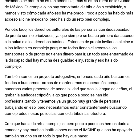
mexicano de pronto no es tan accesible, más si estás fuera de la Ciudad
de México. Es complejo, no hay como tanta distribución o exhibición, y
hemos visto cómo cada año eso ha mejorado. Poco a poco ha habido más
acceso al cine mexicano, pero ha sido un reto bien complejo.
Por otro lado, los derechos culturales de las personas con discapacidad
de pronto son no priorizados, ya que siempre se busca primero dar acceso
a la salud o a los derechos básicos. Entonces de pronto invitarles al cine o
a los talleres es complejo porque no todos tienen el acceso a los
transportes o de pronto no tienen dinero para ir. En todo este entramado de
la discapacidad hay mucha desigualdad e injusticia y eso ha sido
complejo.
También somos un proyecto autogestivo, entonces cada año buscamos
fondos o buscamos formas de mantenernos en operación, porque
hacemos varios procesos de accesibilidad que son la lengua de señas, el
grabar la audiodescripción, algo que poco a poco se han ido
profesionalizando, y tenemos ya un grupo muy grande de personas
trabajando en eso, pero necesitamos estar constantemente buscando
cómo producir esas películas, cómo distribuirlas, etcétera.
Creo que han sido retos complejos, pero poco a poco nos hemos dado a
conocer y hay muchas instituciones como el IMCINE que nos ha apoyado
también mucho en en todo lo que hay que hacer.