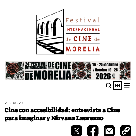
Pasar
Image
al
contenido
principal
Image
EN
M
Sho
n
mobi
men
21 · 08 · 23
Cine con accesibilidad: entrevista a Cine
para imaginar y Nirvana Laureano