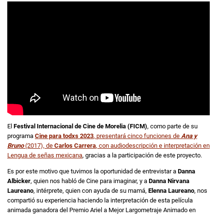
El
Festival Internacional de Cine de Morelia (FICM)
, como parte de su
programa
Cine para todxs 2023
, presentará cinco funciones de
Ana y
Bruno
(2017), de
Carlos Carrera
, con audiodescripción e interpretación en
Lengua de señas mexicana
, gracias a la participación de este proyecto.
Es por este motivo que tuvimos la oportunidad de entrevistar a
Danna
Albicker
, quien nos habló de Cine para imaginar, y a
Danna Nirvana
Laureano
, intérprete, quien con ayuda de su mamá,
Elenna Laureano
, nos
compartió su experiencia haciendo la interpretación de esta película
animada ganadora del Premio Ariel a Mejor Largometraje Animado en