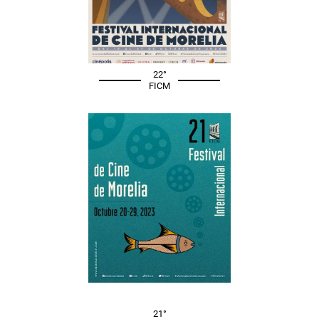
22°
FICM
21°