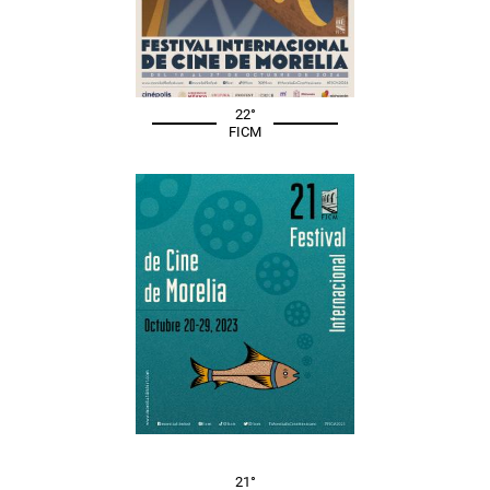
22°
FICM
21°