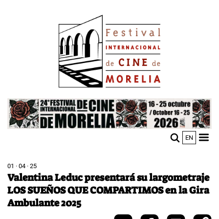
Pasar
Image
al
contenido
principal
Image
EN
M
Sho
n
mobi
men
01 · 04 · 25
Valentina Leduc presentará su largometraje
LOS SUEÑOS QUE COMPARTIMOS en la Gira
Ambulante 2025