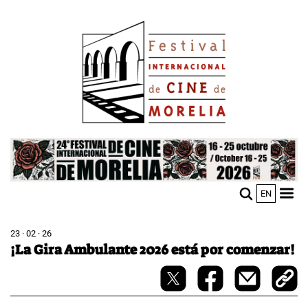
Pasar
Image
al
contenido
principal
Image
EN
M
Sho
n
mobi
men
23 · 02 · 26
¡La Gira Ambulante 2026 está por comenzar!