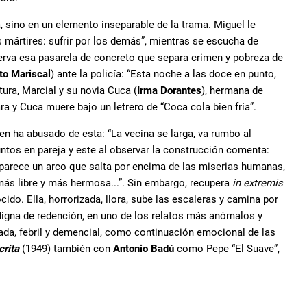
, sino en un elemento inseparable de la trama. Miguel le
os mártires: sufrir por los demás”, mientras se escucha de
bserva esa pasarela de concreto que separa crimen y pobreza de
to Mariscal
) ante la policía: “Esta noche a las doce en punto,
tura, Marcial y su novia Cuca (
Irma Dorantes
), hermana de
para y Cuca muere bajo un letrero de “Coca cola bien fría”.
uien ha abusado de esta: “La vecina se larga, va rumbo al
juntos en pareja y este al observar la construcción comenta:
 parece un arco que salta por encima de las miserias humanas,
más libre y más hermosa...”. Sin embargo, recupera
in extremis
ido. Ella, horrorizada, llora, sube las escaleras y camina por
digna de redención, en uno de los relatos más anómalos y
iada, febril y demencial, como continuación emocional de las
crita
(1949) también con
Antonio Badú
como Pepe “El Suave”,