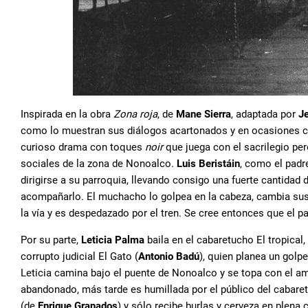
Inspirada en la obra
Zona roja
, de
Mane Sierra
, adaptada por
J
como lo muestran sus diálogos acartonados y en ocasiones cur
curioso drama con toques
noir
que juega con el sacrilegio pe
sociales de la zona de Nonoalco.
Luis Beristáin
, como el padr
dirigirse a su parroquia, llevando consigo una fuerte cantidad 
acompañarlo. El muchacho lo golpea en la cabeza, cambia sus 
la vía y es despedazado por el tren. Se cree entonces que el p
Por su parte,
Leticia Palma
baila en el cabaretucho El tropical
corrupto judicial El Gato (
Antonio Badú
), quien planea un golp
Leticia camina bajo el puente de Nonoalco y se topa con el am
abandonado, más tarde es humillada por el público del cabaret
(de
Enrique Granados
) y sólo recibe burlas y cerveza en plena 