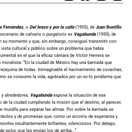
io Fernández
, o
Del brazo y por la calle
(1955), de
Juan Bustillo
escenario de calvario o purgatorio es
Vagabunda
(1950), de
n su momento y que, sin embargo, consiguió transmitir con
e vista cultural y público sobre un problema que había
umental en el que la eficaz cámara de Víctor Herrera se
 moralista: “En la ciudad de México hay una barriada que
mezquina de todas. Inimaginable el hacinamiento de covachas,
ómo se consume la vida, agobiados por un so-lo problema que
 y alrededores,
Vagabunda
expone la situación de ese
sto de la ciudad cumpliendo la misión que el destino, al parecer,
 de muralla para separar las almas. Por sobre la barriada se
símbolos y de promesas que, como un arcoíris de esperanza y
móviles insultantemente brillantes, silenciosos. Por debajo,
e polvo que les envían los de arriba...”.