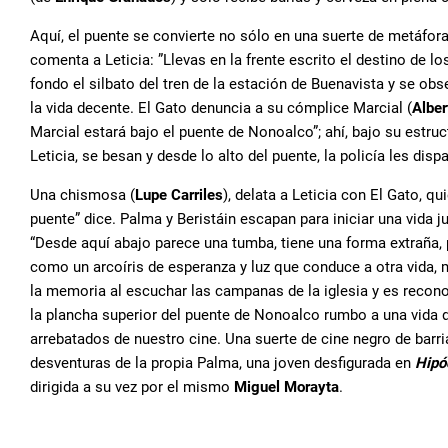
Aquí, el puente se convierte no sólo en una suerte de metáfora
comenta a Leticia: ”Llevas en la frente escrito el destino de l
fondo el silbato del tren de la estación de Buenavista y se o
la vida decente. El Gato denuncia a su cómplice Marcial (
Alber
Marcial estará bajo el puente de Nonoalco”; ahí, bajo su estruc
Leticia, se besan y desde lo alto del puente, la policía les dis
Una chismosa (
Lupe Carriles
), delata a Leticia con El Gato, q
puente” dice. Palma y Beristáin escapan para iniciar una vida 
“Desde aquí abajo parece una tumba, tiene una forma extraña,
como un arcoíris de esperanza y luz que conduce a otra vida, 
la memoria al escuchar las campanas de la iglesia y es reconoc
la plancha superior del puente de Nonoalco rumbo a una vida 
arrebatados de nuestro cine. Una suerte de cine negro de barr
desventuras de la propia Palma, una joven desfigurada en
Hipó
dirigida a su vez por el mismo
Miguel Morayta
.