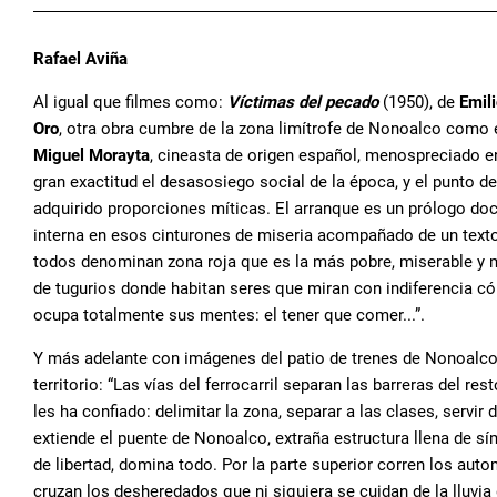
Rafael Aviña
Al igual que filmes como:
Víctimas del pecado
(1950), de
Emil
Oro
, otra obra cumbre de la zona limítrofe de Nonoalco como 
Miguel Morayta
, cineasta de origen español, menospreciado e
gran exactitud el desasosiego social de la época, y el punto d
adquirido proporciones míticas. El arranque es un prólogo doc
interna en esos cinturones de miseria acompañado de un texto
todos denominan zona roja que es la más pobre, miserable y 
de tugurios donde habitan seres que miran con indiferencia c
ocupa totalmente sus mentes: el tener que comer...”.
Y más adelante con imágenes del patio de trenes de Nonoalco
territorio: “Las vías del ferrocarril separan las barreras del re
les ha confiado: delimitar la zona, separar a las clases, servir
extiende el puente de Nonoalco, extraña estructura llena de 
de libertad, domina todo. Por la parte superior corren los auto
cruzan los desheredados que ni siquiera se cuidan de la lluvia d