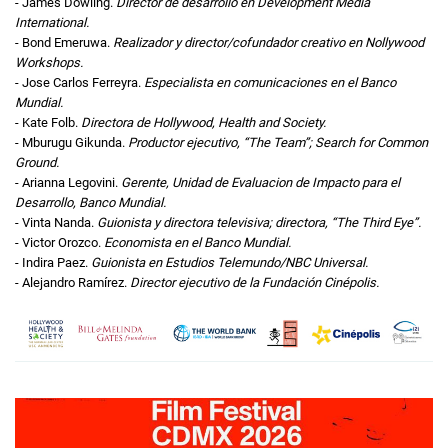
- James Dowling.
Director de desarrollo en Development Media
International.
- Bond Emeruwa.
Realizador y director/cofundador creativo en Nollywood
Workshops.
- Jose Carlos Ferreyra.
Especialista en comunicaciones en el Banco
Mundial.
- Kate Folb.
Directora de Hollywood, Health and Society.
- Mburugu Gikunda.
Productor ejecutivo, “The Team”; Search for Common
Ground.
- Arianna Legovini.
Gerente, Unidad de Evaluacion de Impacto para el
Desarrollo, Banco Mundial.
- Vinta Nanda.
Guionista y directora televisiva; directora, “The Third Eye”.
- Victor Orozco.
Economista en el Banco Mundial.
- Indira Paez.
Guionista en Estudios Telemundo/NBC Universal.
- Alejandro Ramírez.
Director ejecutivo de la Fundación Cinépolis.