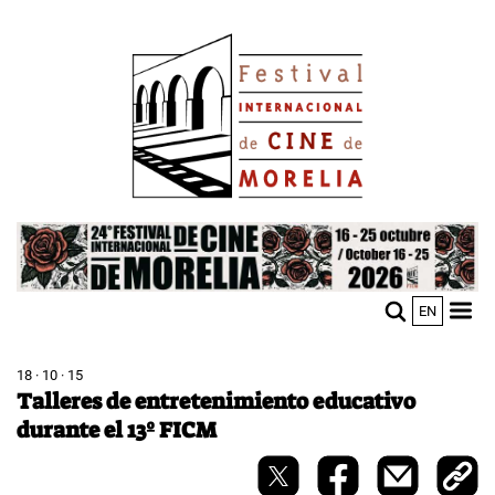
Pasar
Image
al
contenido
principal
Image
EN
M
Sho
n
mobi
men
18 · 10 · 15
Talleres de entretenimiento educativo
durante el 13º FICM