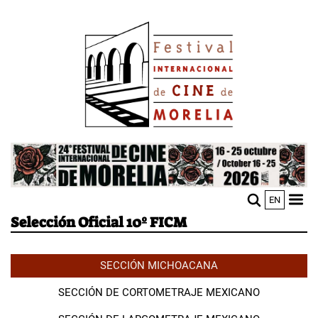
Pasar
Image
al
contenido
principal
Image
EN
M
Sho
Selección Oficial 10º FICM
n
mobi
men
SECCIÓN MICHOACANA
SECCIÓN DE CORTOMETRAJE MEXICANO