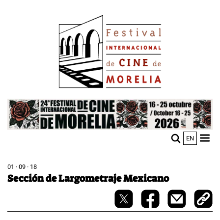
Pasar
Image
al
contenido
principal
Image
EN
M
Sho
n
mobi
men
01 · 09 · 18
Sección de Largometraje Mexicano