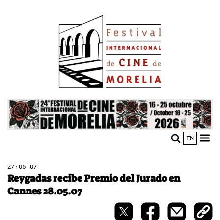
Pasar
Image
al
contenido
principal
Image
EN
M
Sho
n
mobi
men
27 · 05 · 07
Reygadas recibe Premio del Jurado en
Cannes 28.05.07