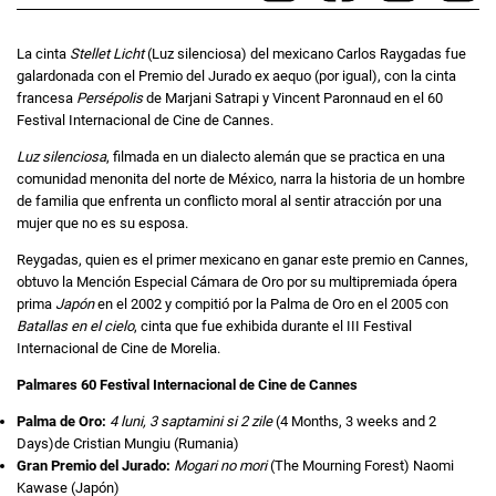
La cinta
Stellet Licht
(Luz silenciosa) del mexicano Carlos Raygadas fue
galardonada con el Premio del Jurado ex aequo (por igual), con la cinta
francesa
Persépolis
de Marjani Satrapi y Vincent Paronnaud en el 60
Festival Internacional de Cine de Cannes.
Luz silenciosa
, filmada en un dialecto alemán que se practica en una
comunidad menonita del norte de México, narra la historia de un hombre
de familia que enfrenta un conflicto moral al sentir atracción por una
mujer que no es su esposa.
Reygadas, quien es el primer mexicano en ganar este premio en Cannes,
obtuvo la Mención Especial Cámara de Oro por su multipremiada ópera
prima
Japón
en el 2002 y compitió por la Palma de Oro en el 2005 con
Batallas en el cielo
, cinta que fue exhibida durante el III Festival
Internacional de Cine de Morelia.
Palmares 60 Festival Internacional de Cine de Cannes
Palma de Oro:
4 luni, 3 saptamini si 2 zile
(4 Months, 3 weeks and 2
Days)de Cristian Mungiu (Rumania)
Gran Premio del Jurado:
Mogari no mori
(The Mourning Forest) Naomi
Kawase (Japón)