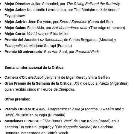
Mejor Director:
Julian Schnabel, por
The Diving Bell and the Butterfly
Mejor Actor:
Konstantin Lavronenko, por
The Banishmen
t
de Andrei
Zvyagintsev
Mejor Actriz:
Jeon Do-yeon, por
Secret Sunshine
(Corea del Sur)
Mejor Guión:
Fatih Akin, por
Auf der anderen seite
(The edge of heaven)
Mejor Corto
:
Ver Llover
, de Elisa Miller
Premio del Jurado:
Luz Silenciosa
, de Carlos Reygadas (México) y
Persepolis,
de Marjane Satrapi (Francia)
Premio 60 aniversario
:
Gus Van Sant, por
Paranoid Park
Semana Internacional de la Crítica
Camera d'Or
:
Meduzot
(Jellyfish) de Etgar Keret y Shira Geffen
Gran Premio de la Semana de la Crítica
:
XXY
, de Lucia Puezo (Argentina)
quien recibió cinco mil euros de Cinépolis.
Otros premios:
Premio FIPRESCI
:
4 luni, 3 saptamini si 2 zile
(4 Months, 3 weeks and 2
Days) de Cristian Mungiu (Rumania)
Menciones FIPRESCI
:
"The Band's Visit"
, de Eran Kolirin (Israel) en la
sección 'Un certain Regard'; y
"Elle s'appelle Sabine",
de Sandrine
Bonnaire, presentada en Critic's Week.