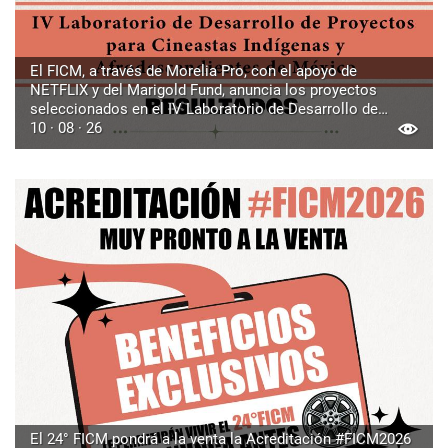
El FICM, a través de Morelia Pro, con el apoyo de
NETFLIX y del Marigold Fund, anuncia los proyectos
seleccionados en el IV Laboratorio de Desarrollo de
Proyectos para Cineastas Indígenas y Afrodescendientes
10 · 08 · 26
de México
El 24° FICM pondrá a la venta la Acreditación #FICM2026