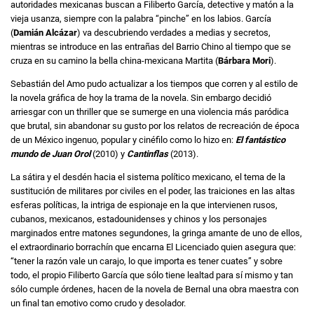
autoridades mexicanas buscan a Filiberto García, detective y matón a la
vieja usanza, siempre con la palabra “pinche” en los labios. García
(
Damián Alcázar
) va descubriendo verdades a medias y secretos,
mientras se introduce en las entrañas del Barrio Chino al tiempo que se
cruza en su camino la bella china-mexicana Martita (
Bárbara Mori
).
Sebastián del Amo pudo actualizar a los tiempos que corren y al estilo de
la novela gráfica de hoy la trama de la novela. Sin embargo decidió
arriesgar con un thriller que se sumerge en una violencia más paródica
que brutal, sin abandonar su gusto por los relatos de recreación de época
de un México ingenuo, popular y cinéfilo como lo hizo en:
El fantástico
mundo de Juan Orol
(2010) y
Cantinflas
(2013).
La sátira y el desdén hacia el sistema político mexicano, el tema de la
sustitución de militares por civiles en el poder, las traiciones en las altas
esferas políticas, la intriga de espionaje en la que intervienen rusos,
cubanos, mexicanos, estadounidenses y chinos y los personajes
marginados entre matones segundones, la gringa amante de uno de ellos,
el extraordinario borrachín que encarna El Licenciado quien asegura que:
“tener la razón vale un carajo, lo que importa es tener cuates” y sobre
todo, el propio Filiberto García que sólo tiene lealtad para sí mismo y tan
sólo cumple órdenes, hacen de la novela de Bernal una obra maestra con
un final tan emotivo como crudo y desolador.