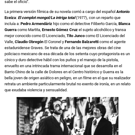
sabe el oficio”.
La primera versión fílmica de su novela corrió a cargo del español
Antonio
Eceiza
:
El complot mongol/La intriga total
(1977), con un reparto que
incluía a:
Pedro Armendáriz
hijo como el detective Filiberto García,
Blanca
Guerra
como Martita,
Ernesto Gómez Cruz
el sujeto alcohólico y transa
mejor conocido como El Licenciado,
Tito Junco
como El Licenciado del
Valle,
Claudio Obregón
El Coronel y
Fernando Balzaretti
como el agente
estadunidense Graves. Se trata de una de las mejores obras del cine
policiaco mexicano de esa década de los setenta cuyo protagonista es un
cínico y duro detective hábil con los puños y el manejo de la pistola,
envuelto en una intrincada trama internacional que se desarrolla en el
Barrio Chino de la calle de Dolores en el Centro histórico y Guerra es la
bella joven de origen asiático en peligro, en un filme en el que su realizador
retrata un ambiente particularmente brutal no exento de ironía, en un relato
que exudaba violencia y sensualidad.