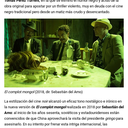
Tomás Pérez Turrent
, en la que se eliminó el humor negro y ácido de la
obra original para apostar por un thriller violento, muy en deuda con el cine
negro tradicional pero desde un matiz más crudo y desencantado.
El complot mongol
(2018, dir. Sebastián del Amo)
La estilización del cine
noir
alcanzó un eficaz tono nostálgico e irónico en
la nueva versión de
El complot mongol
realizada en 2018 por
Sebastián del
Amo
: al inicio de los años sesenta, soviéticos y estadounidenses están
convencidos de que China aprovechará la visita del presidente
gringo
para
asesinarlo. En su intento por frenar esta intriga internacional, las