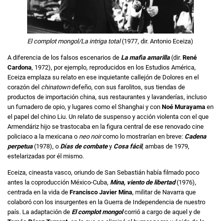
El complot mongol/La intriga total
(1977, dir. Antonio Eceiza)
A diferencia de los falsos escenarios de
La mafia amarilla
(dir.
René
Cardona
, 1972), por ejemplo, reproducidos en los Estudios América,
Eceiza emplaza su relato en ese inquietante callejón de Dolores en el
corazón del
chinatown
defeño, con sus farolitos, sus tiendas de
productos de importación china, sus restaurantes y lavanderías, incluso
un fumadero de opio, y lugares como el Shanghai y con
Noé Murayama
en
el papel del chino Liu. Un relato de suspenso y acción violenta con el que
Armendáriz hijo se trastocaba en la figura central de ese renovado cine
policiaco a la mexicana o
neo noir
como lo mostrarían en breve:
Cadena
perpetua
(1978), o
Días de combate
y
Cosa fácil
, ambas de 1979,
estelarizadas por él mismo.
Eceiza, cineasta vasco, oriundo de San Sebastián había filmado poco
antes la coproducción México-Cuba,
Mina, viento de libertad
(1976),
centrada en la vida de
Francisco Javier Mina
, militar de Navarra que
colaboró con los insurgentes en la Guerra de Independencia de nuestro
país. La adaptación de
El complot mongol
corrió a cargo de aquel y de