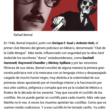
Rafael Bernal
En 1946, Bernal impulsó, junto con
Enrique F. Gual
y
Antonio Helú
, el
primer club literario del género policíaco en México, denominado “Club de
la Calle Morgue”. Más tarde, influenciado con seguridad por la obra
hard
boiled
de los escritores “duros” estadounidenses, como
Dashiell
Hammett
,
Raymond Chandler
y
Mickey Spillane
y por las versiones
fílmicas de sus obras, Bernal concibió de alguna manera la primera gran
novela policiaca noir a la mexicana con un lenguaje cínico y desparpajado
cargado de mucho humor negro, muy distinta a la solemnidad de sus
primeras obras apostando por el monólogo interior y la fascinación por
esa urbe caótica, peligrosa y corrupta que era ya la ciudad de México a
finales de la década de los sesenta: “Hay que sacarle el cuchillo de las
costillas. No se puede gastar un cuchillo para cada muerto. Más vale que
Martita no lo vea. A veces los muertos aprietan las costillas. Como que se
vuelven medio codiciosos. Y a ese cuchillo le he tomado cariño. Ya solito