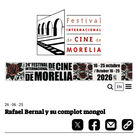
Pasar
Image
al
contenido
principal
Image
EN
M
Sho
n
mobi
men
26 · 06 · 25
Rafael Bernal y su complot mongol