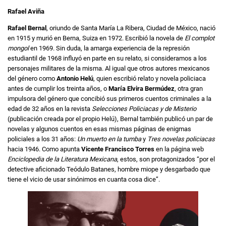
Rafael Aviña
Rafael Bernal
, oriundo de Santa María La Ribera, Ciudad de México, nació
en 1915 y murió en Berna, Suiza en 1972. Escribió la novela de
El complot
mongol
en 1969. Sin duda, la amarga experiencia de la represión
estudiantil de 1968 influyó en parte en su relato, si consideramos a los
personajes militares de la misma. Al igual que otros autores mexicanos
del género como
Antonio Helú
, quien escribió relato y novela policiaca
antes de cumplir los treinta años, o
María Elvira Bermúdez
, otra gran
impulsora del género que concibió sus primeros cuentos criminales a la
edad de 32 años en la revista
Selecciones Policiacas y de Misterio
(publicación creada por el propio Helú), Bernal también publicó un par de
novelas y algunos cuentos en esas mismas páginas de enigmas
policiales a los 31 años:
Un muerto en la tumba
y
Tres novelas policiacas
hacia 1946. Como apunta
Vicente Francisco Torres
en la página web
Enciclopedia de la Literatura Mexicana
, estos, son protagonizados “por el
detective aficionado Teódulo Batanes, hombre miope y desgarbado que
tiene el vicio de usar sinónimos en cuanta cosa dice”.