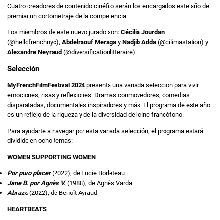
Cuatro creadores de contenido cinéfilo serán los encargados este año de
premiar un cortometraje de la competencia.
Los miembros de este nuevo jurado son:
Cécilia Jourdan
(@hellofrenchnyc),
Abdelraouf Meraga
y
Nadjib Adda
(@cilimastation) y
Alexandre Neyraud
(@diversificationlitteraire).
Selección
MyFrenchFilmFestival 2024
presenta una variada selección para vivir
emociones, risas y reflexiones. Dramas conmovedores, comedias
disparatadas, documentales inspiradores y más. El programa de este año
es un reflejo de la riqueza y de la diversidad del cine francófono.
Para ayudarte a navegar por esta variada selección, el programa estará
dividido en ocho temas:
WOMEN SUPPORTING WOMEN
Por puro placer
(2022), de Lucie Borleteau
Jane B. por Agnès V.
(1988), de Agnès Varda
Abrazo
(2022), de Benoît Ayraud
HEARTBEATS