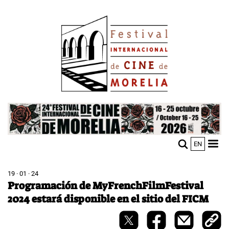
Pasar
Image
al
contenido
principal
Image
EN
M
Sho
n
mobi
men
19 · 01 · 24
Programación de MyFrenchFilmFestival
2024 estará disponible en el sitio del FICM