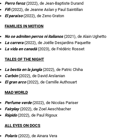
Perro feroz
(2022), de Jean-Baptiste Durand
Fifi
(2022), de Jeanne Aslan y Paul Saintillan
El paraíso
(2022), de Zeno Graton
FAMILIES IN MOTION
No se admiten perros ni italianos
(2021), de Alain Ughetto
La carrera
(2022), de Joëlle Desjardins Paquette
La vida en canadá
(2023), de Frédéric Rosset
TALES OF THE NIGHT
La bestia en la jungla
(2022), de Patric Chiha
Carbón
(2022), de David Arslanian
El gran arco
(2022), de Camille Authouart
MAD WORLD
Perfume verde
(2022), de Nicolas Pariser
Fairplay
(2022), de Zoel Aeschbacher
Rápido
(2022), de Paul Rigoux
ALL EYES ON DOCS
Polaris
(2022), de Ainara Vera