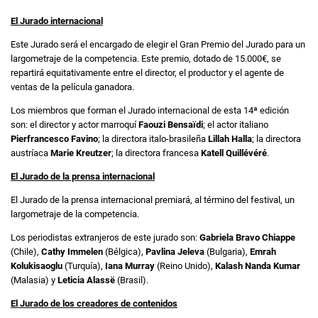
El Jurado internacional
Este Jurado será el encargado de elegir el Gran Premio del Jurado para un
largometraje de la competencia. Este premio, dotado de 15.000€, se
repartirá equitativamente entre el director, el productor y el agente de
ventas de la película ganadora.
Los miembros que forman el Jurado internacional de esta 14ª edición
son: el director y actor marroquí
Faouzi Bensaïdi
; el actor italiano
Pierfrancesco Favino
; la directora italo-brasileña
Lillah Halla
; la directora
austríaca
Marie Kreutzer
; la directora francesa
Katell Quillévéré
.
El Jurado de la prensa internacional
El Jurado de la prensa internacional premiará, al término del festival, un
largometraje de la competencia.
Los periodistas extranjeros de este jurado son:
Gabriela Bravo Chiappe
(Chile),
Cathy Immelen
(Bélgica),
Pavlina Jeleva
(Bulgaria),
Emrah
Kolukisaoglu
(Turquía),
Iana Murray
(Reino Unido),
Kalash Nanda Kumar
(Malasia) y
Leticia Alassë
(Brasil).
El Jurado de los creadores de contenidos