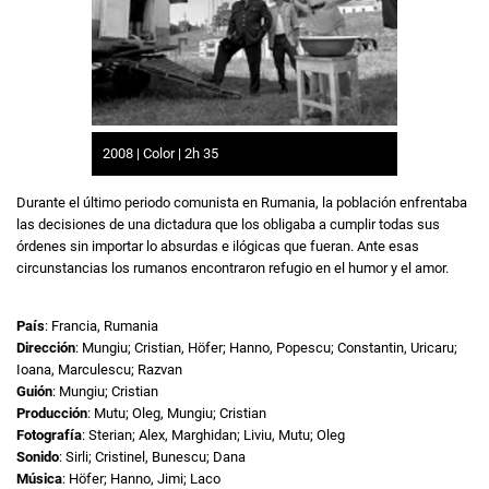
2008 | Color | 2h 35
Durante el último periodo comunista en Rumania, la población enfrentaba
las decisiones de una dictadura que los obligaba a cumplir todas sus
órdenes sin importar lo absurdas e ilógicas que fueran. Ante esas
circunstancias los rumanos encontraron refugio en el humor y el amor.
País
: Francia, Rumania
Dirección
: Mungiu; Cristian, Höfer; Hanno, Popescu; Constantin, Uricaru;
Ioana, Marculescu; Razvan
Guión
: Mungiu; Cristian
Producción
: Mutu; Oleg, Mungiu; Cristian
Fotografía
: Sterian; Alex, Marghidan; Liviu, Mutu; Oleg
Sonido
: Sirli; Cristinel, Bunescu; Dana
Música
: Höfer; Hanno, Jimi; Laco