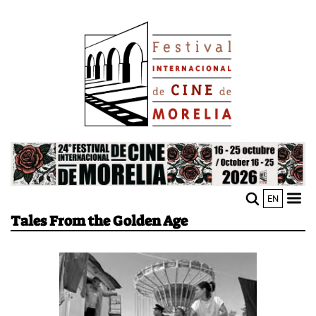
Pasar
Image
al
contenido
principal
Image
EN
M
Sho
Tales From the Golden Age
n
mobi
men