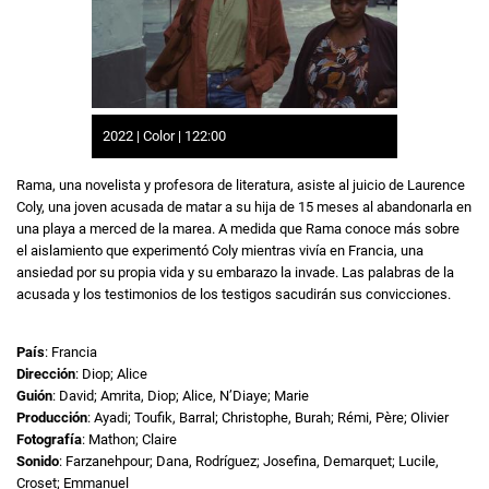
2022 | Color | 122:00
Rama, una novelista y profesora de literatura, asiste al juicio de Laurence
Coly, una joven acusada de matar a su hija de 15 meses al abandonarla en
una playa a merced de la marea. A medida que Rama conoce más sobre
el aislamiento que experimentó Coly mientras vivía en Francia, una
ansiedad por su propia vida y su embarazo la invade. Las palabras de la
acusada y los testimonios de los testigos sacudirán sus convicciones.
País
: Francia
Dirección
: Diop; Alice
Guión
: David; Amrita, Diop; Alice, N’Diaye; Marie
Producción
: Ayadi; Toufik, Barral; Christophe, Burah; Rémi, Père; Olivier
Fotografía
: Mathon; Claire
Sonido
: Farzanehpour; Dana, Rodríguez; Josefina, Demarquet; Lucile,
Croset; Emmanuel