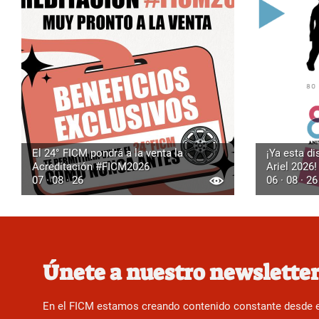
El 24° FICM pondrá a la venta la
¡Ya esta di
Acreditación #FICM2026
Ariel 2026!
07 · 08 · 26
06 · 08 · 26
Únete a nuestro newslette
En el FICM estamos creando contenido constante desde el f