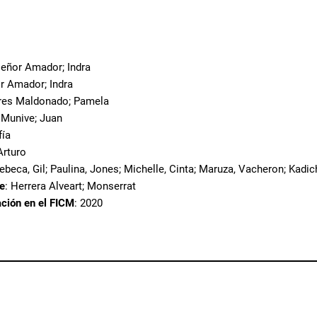
aseñor Amador; Indra
or Amador; Indra
rres Maldonado; Pamela
. Munive; Juan
fía
Arturo
Rebeca, Gil; Paulina, Jones; Michelle, Cinta; Maruza, Vacheron; Kadic
te
: Herrera Alveart; Monserrat
ación en el FICM
: 2020