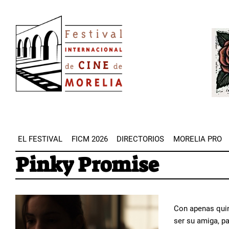
Pasar
Image
al
Imag
contenido
principal
EL FESTIVAL
FICM 2026
DIRECTORIOS
MORELIA PRO
Pinky Promise
Con apenas quin
ser su amiga, p