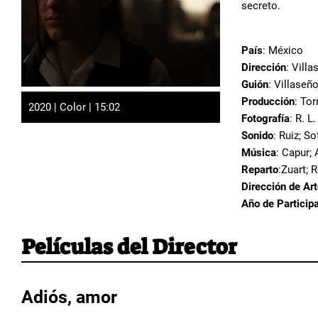
secreto.
País
: México
Dirección
: Vill
Guión
: Villaseñ
Producción
: To
2020 | Color | 15:02
Fotografía
: R. L
Sonido
: Ruiz; So
Música
: Capur; 
Reparto
:Zuart; 
Dirección de Ar
Año de Particip
Películas del Director
Adiós, amor