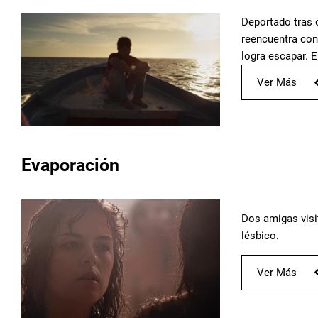
Deportado tras o
reencuentra con
logra escapar. E
Ver Más
Evaporación
Dos amigas visi
lésbico.
Ver Más