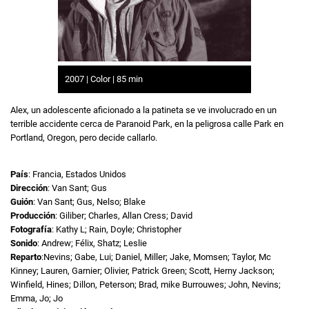
2007 | Color | 85 min
Alex, un adolescente aficionado a la patineta se ve involucrado en un
terrible accidente cerca de Paranoid Park, en la peligrosa calle Park en
Portland, Oregon, pero decide callarlo.
País
: Francia, Estados Unidos
Dirección
: Van Sant; Gus
Guión
: Van Sant; Gus, Nelso; Blake
Producción
: Giliber; Charles, Allan Cress; David
Fotografía
: Kathy L; Rain, Doyle; Christopher
Sonido
: Andrew; Félix, Shatz; Leslie
Reparto
:Nevins; Gabe, Lui; Daniel, Miller; Jake, Momsen; Taylor, Mc
Kinney; Lauren, Garnier; Olivier, Patrick Green; Scott, Herny Jackson;
Winfield, Hines; Dillon, Peterson; Brad, mike Burrouwes; John, Nevins;
Emma, Jo; Jo