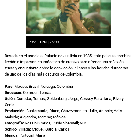
2025 | B/N | 75:00
Basada en el asedio al Palacio de Justicia de 1985, esta película combina
ficción e impactantes imágenes de archivo para ofrecer una reflexión
tensa y angustiante sobre la convicción, el caos y las heridas duraderas
de uno de los días más oscuros de Colombia.
País
: México, Brasil, Noruega, Colombia
Dirección
: Corredor; Tomás
Guión
: Corredor; Tomás, Goldenberg; Jorge, Cossoy Paro; Iana, Rivery;
Xenia
Producción
: Bustamante; Diana, Chavezmontes; Julio, Antonio; Yeily,
Malvido; Alejandra, Moreno; Mónica
Fotografía
: Rossini; Carlos, Rubio Sherwell; Nur
Sonido
: Villada; Miguel, García; Carlos
Música
: Portugal; Mariá