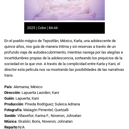
2025 | Color | 84:44
En el pueblo mágico de Tepoztlán, México, Karla, una adolescente de
quince años, nos guía de manera íntima y sin reservas a través de un
profundo viaje de autodescubrimiento, mientras navega por las alegrías e
incertidumbres propias de la adolescencia, sorteando los prejuicios de la
sociedad en la que vive. A través de la complicidad entre Karla y Kani, el
director esta película nos va mostrando las posibilidades de las narrativas
trans.
País
: Alemania, México
Dirección
: Lapuerta Laorden; Kani
Guión
: Lapuerta; Kani
Producción
: Pineda Rodríguez; Suleica Adriana
Fotografía
: Malagón Pimentel; Quetzalli
Sonido
: Villaseñor; Karina F., Noveron; Johnatan
Música
: Skalski; Boris, Noveron; Johnatan
Reparto
:N/A