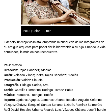
2013 | Color | 10 min
Fidencio, un viejo violinista, emprende la búsqueda de los integrantes de
su antigua orquesta para poder dar la bienvenida a su hijo. Cuando la vida
enmudece, la música nos reencuentra.
País
: México
Dirección
: Rojas Sánchez; Nicolás
Guión
: Velasco Viloria; Indira, Rojas Sánchez; Nicolás
Producción
: Valdez; Claudia
Fotografía
: Hidalgo; Carlos, AMC
Sonido
: Castillo Filomarino; Rodrigo, Tamez; Pablo
Música
: Pasatono, Luengas; Rubén
Reparto
:Cipriana; Agapita, Cisneros; Urbano, Rosales Augurio; Celerino,
Vázquez Chávez; Ezequiel, Santos Soriano; Lizbeth, Ramírez Salmorán;
Raúl David, Rosales Urbano; Ricardo Luis, Vázquez Chávez; José Tiburcio