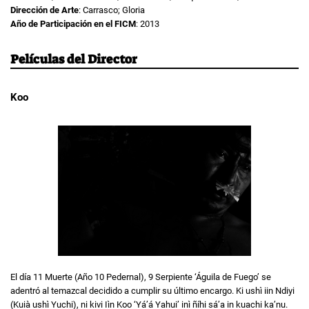
Dirección de Arte
: Carrasco; Gloria
Año de Participación en el FICM
: 2013
Películas del Director
Koo
El día 11 Muerte (Año 10 Pedernal), 9 Serpiente ‘Águila de Fuego’ se
adentró al temazcal decidido a cumplir su último encargo. Ki ushì iin Ndiyi
(Kuià ushì Yuchi), ni kivi Iìn Koo ‘Yá’á Yahui’ inì ñíhi sá’a in kuachi ka’nu.