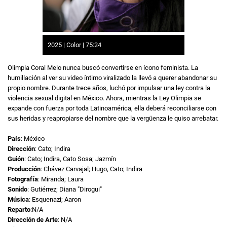
2025 | Color | 75:24
Olimpia Coral Melo nunca buscó convertirse en ícono feminista. La
humillación al ver su video íntimo viralizado la llevó a querer abandonar su
propio nombre. Durante trece años, luchó por impulsar una ley contra la
violencia sexual digital en México. Ahora, mientras la Ley Olimpia se
expande con fuerza por toda Latinoamérica, ella deberá reconciliarse con
sus heridas y reapropiarse del nombre que la vergüenza le quiso arrebatar.
País
: México
Dirección
: Cato; Indira
Guión
: Cato; Indira, Cato Sosa; Jazmín
Producción
: Chávez Carvajal; Hugo, Cato; Indira
Fotografía
: Miranda; Laura
Sonido
: Gutiérrez; Diana "Dirogui"
Música
: Esquenazi; Aaron
Reparto
:N/A
Dirección de Arte
: N/A