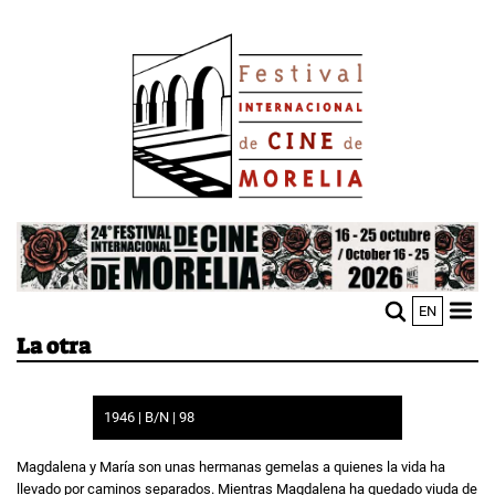
Pasar
Image
al
contenido
principal
Image
EN
M
Sho
La otra
n
mobi
men
1946 | B/N | 98
Magdalena y María son unas hermanas gemelas a quienes la vida ha
llevado por caminos separados. Mientras Magdalena ha quedado viuda de