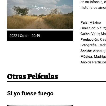
en su infancia,
historia de amo
País
: México
Dirección
: Veliz
Guión
: Veliz; Ma
2022 | Color | 20:49
Producción
: Ca
Fotografía
: Carl
Sonido
: Acosta;
Música
: Madrig
Año de Particip
Otras Películas
Si yo fuese fuego