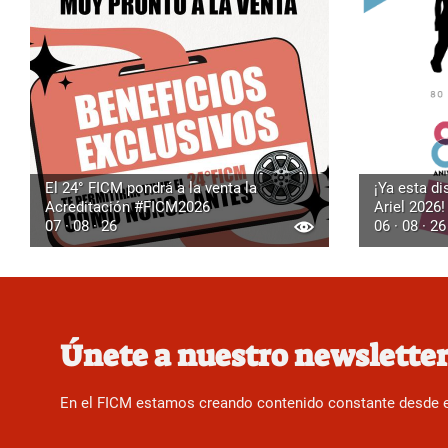
El 24° FICM pondrá a la venta la
¡Ya esta di
Acreditación #FICM2026
Ariel 2026!
07 · 08 · 26
06 · 08 · 26
Únete a nuestro newslette
En el FICM estamos creando contenido constante desde el f