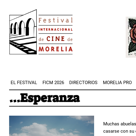
Pasar
Image
al
Imag
contenido
principal
EL FESTIVAL
FICM 2026
DIRECTORIOS
MORELIA PRO
...Esperanza
Muchas abuelas 
casarse con su 