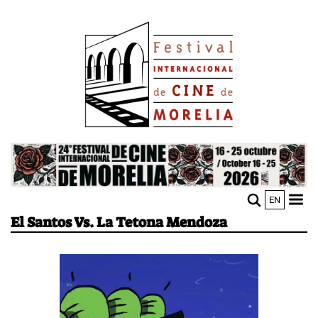
Pasar
Image
al
contenido
principal
Image
EN
M
Sho
El Santos Vs. La Tetona Mendoza
n
mobi
men