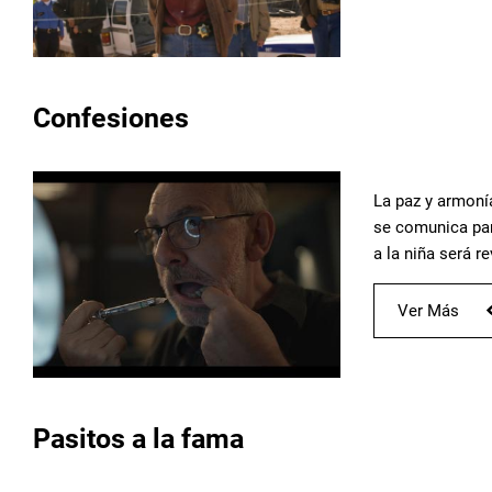
Confesiones
La paz y armoní
se comunica para
a la niña será r
Ver Más
Pasitos a la fama