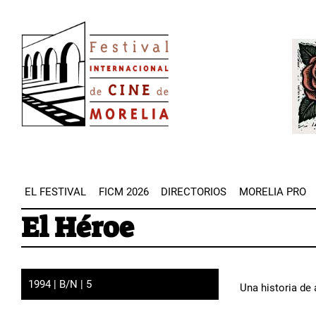
Pasar
Image
al
Imag
contenido
principal
EL FESTIVAL
FICM 2026
DIRECTORIOS
MORELIA PRO
El Héroe
1994 | B/N | 5
Una historia de