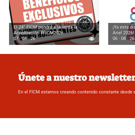
El 24° FICM pondrá a la venta la
¡Ya esta di
Acreditación #FICM2026
Ariel 2026!
07 · 08 · 26
06 · 08 · 26
Únete a nuestro newslette
En el FICM estamos creando contenido constante desde el f